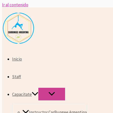
Ir al contenido
Inicio
Staff
Capacitate
Instructor CarBungee Argentina