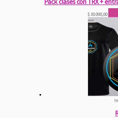
Pack clases con TRX + entr
$
30.000,00
I