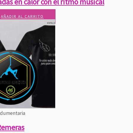
adas en calor con el ritmo musical
AÑADIR AL CARRITO
ndumentaria
Remeras