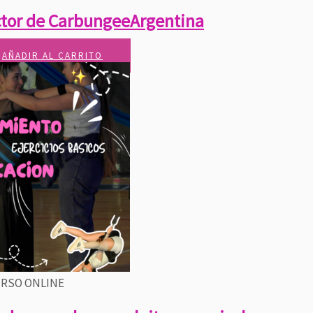
uctor de CarbungeeArgentina
AÑADIR AL CARRITO
RSO ONLINE