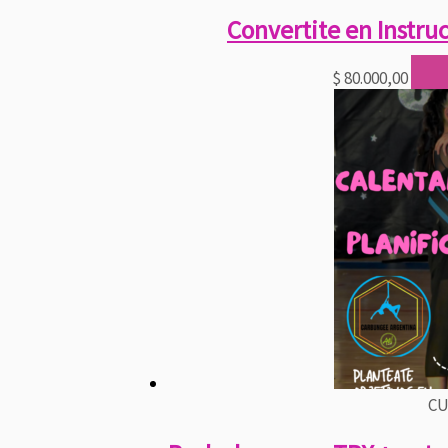
Convertite en Instr
$
80.000,00
CU