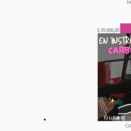
I
$
35.000,00
CU