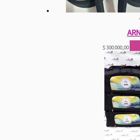
ARN
$
300.000,00